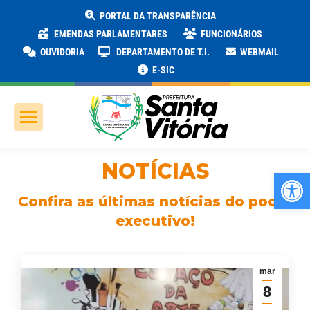
PORTAL DA TRANSPARÊNCIA
EMENDAS PARLAMENTARES
FUNCIONÁRIOS
OUVIDORIA
DEPARTAMENTO DE T.I.
WEBMAIL
E-SIC
NOTÍCIAS
Ab
Confira as últimas notícias do poder
executivo!
mar
8