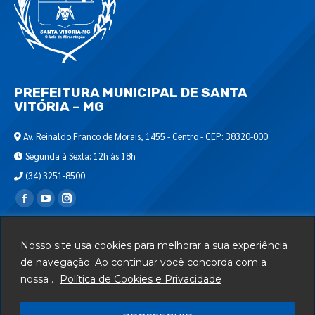
PREFEITURA MUNICIPAL DE SANTA
VITÓRIA – MG
Av. Reinaldo Franco de Morais, 1455 - Centro - CEP: 38320-000
Segunda à Sexta: 12h às 18h
(34) 3251-8500
Encontre-nos em:
Webmail
Nosso site usa cookies para melhorar a sua experiência
Departamento de T.I.
de navegação. Ao continuar você concorda com a
nossa .
Política de Cookies e Privacidade
Serviços
Telefones Úteis