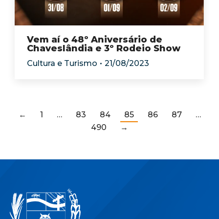
Vem aí o 48º Aniversário de
Chaveslândia e 3º Rodeio Show
Cultura e Turismo
21/08/2023
←
1
…
83
84
85
86
87
…
490
→