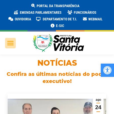
PORTAL DA TRANSPARÊNCIA
EMENDAS PARLAMENTARES
FUNCIONÁRIOS
OUVIDORIA
DEPARTAMENTO DE T.I.
WEBMAIL
E-SIC
NOTÍCIAS
Ab
Confira as últimas notícias do poder
executivo!
ago
24