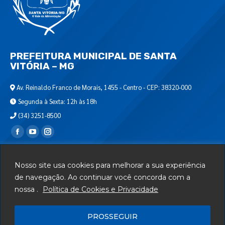
PREFEITURA MUNICIPAL DE SANTA
VITÓRIA – MG
Av. Reinaldo Franco de Morais, 1455 - Centro - CEP: 38320-000
Segunda à Sexta: 12h às 18h
(34) 3251-8500
Encontre-nos em:
Webmail
Nosso site usa cookies para melhorar a sua experiência
Departamento de T.I.
de navegação. Ao continuar você concorda com a
nossa .
Política de Cookies e Privacidade
Serviços
Telefones Úteis
PROSSEGUIR