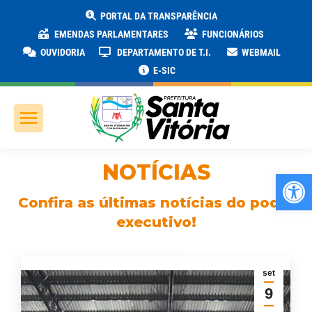
PORTAL DA TRANSPARÊNCIA
EMENDAS PARLAMENTARES
FUNCIONÁRIOS
OUVIDORIA
DEPARTAMENTO DE T.I.
WEBMAIL
E-SIC
NOTÍCIAS
Ab
Confira as últimas notícias do poder
executivo!
set
9