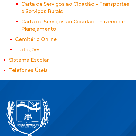
Carta de Serviços ao Cidadão – Transportes
e Serviços Rurais
Carta de Serviços ao Cidadão – Fazenda e
Planejamento
Cemitério Online
Licitações
Sistema Escolar
Telefones Úteis