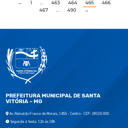
←
1
…
463
464
465
466
467
…
490
→
PREFEITURA MUNICIPAL DE SANTA
VITÓRIA – MG
Av. Reinaldo Franco de Morais, 1455 - Centro - CEP: 38320-000
Segunda à Sexta: 12h às 18h