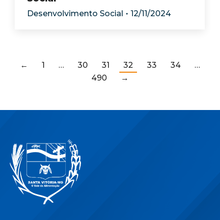
Desenvolvimento Social
12/11/2024
←
1
…
30
31
32
33
34
…
490
→