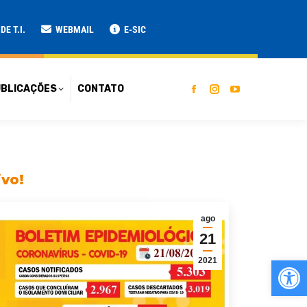
ATO
E T.I.
WEBMAIL
E-SIC
BLICAÇÕES
CONTATO
ivo!
ago
21
Ab
2021