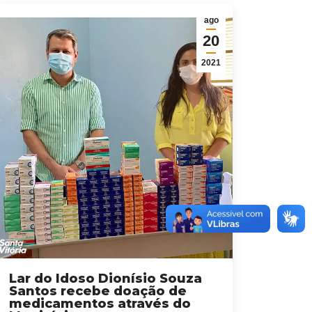
ago
20
2021
Lar do Idoso Dionísio Souza
Santos recebe doação de
medicamentos através do