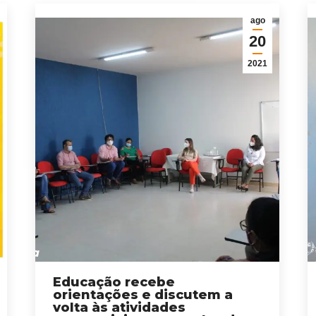
ago
20
2021
Educação recebe
orientações e discutem a
volta às atividades