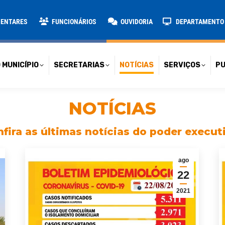
TARIAS
NOTÍCIAS
SERVIÇOS
PUBLICAÇÕES
CONT
MENTARES
FUNCIONÁRIOS
OUVIDORIA
DEPARTAMENTO D
 MUNICÍPIO
SECRETARIAS
NOTÍCIAS
SERVIÇOS
PU
NOTÍCIAS
fira as últimas notícias do poder execut
ago
22
2021