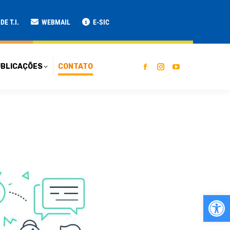
ATO
E T.I.
WEBMAIL
E-SIC
BLICAÇÕES
CONTATO
Ab