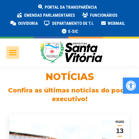
PORTAL DA TRANSPARÊNCIA
EMENDAS PARLAMENTARES
FUNCIONÁRIOS
OUVIDORIA
DEPARTAMENTO DE T.I.
WEBMAIL
E-SIC
NOTÍCIAS
Ab
Confira as últimas notícias do poder
executivo!
maio
13