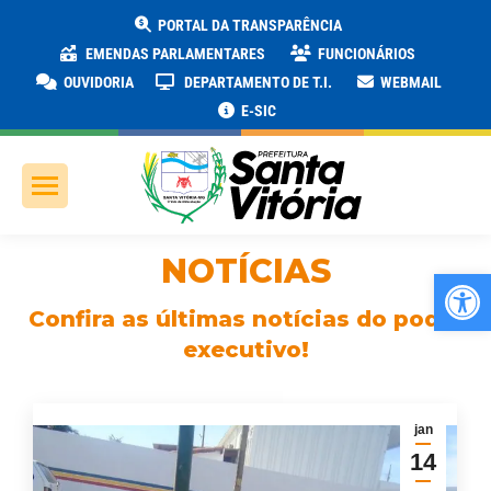
PORTAL DA TRANSPARÊNCIA
EMENDAS PARLAMENTARES
FUNCIONÁRIOS
OUVIDORIA
DEPARTAMENTO DE T.I.
WEBMAIL
E-SIC
NOTÍCIAS
Ab
Confira as últimas notícias do poder
executivo!
jan
14