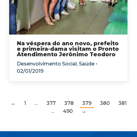
Na véspera do ano novo, prefeito
e primeira-dama visitam o Pronto
Atendimento Jerônimo Teodoro
Desenvolvimento Social
,
Saúde
02/01/2019
←
1
…
377
378
379
380
381
…
490
→