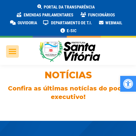
PORTAL DA TRANSPARÊNCIA
EMENDAS PARLAMENTARES
FUNCIONÁRIOS
OUVIDORIA
DEPARTAMENTO DE T.I.
WEBMAIL
E-SIC
NOTÍCIAS
Ab
Confira as últimas notícias do poder
executivo!