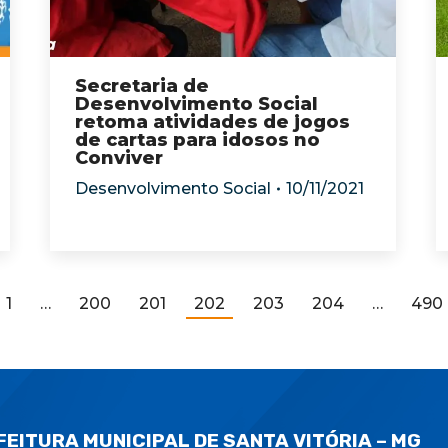
Secretaria de
Desenvolvimento Social
retoma atividades de jogos
de cartas para idosos no
Conviver
Desenvolvimento Social
10/11/2021
1
…
200
201
202
203
204
…
490
FEITURA MUNICIPAL DE SANTA VITÓRIA – MG