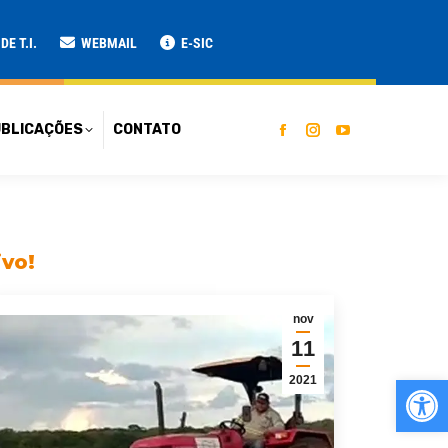
ATO
E T.I.
WEBMAIL
E-SIC
BLICAÇÕES
CONTATO
ivo!
nov
11
Ab
2021