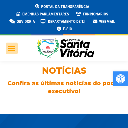
PORTAL DA TRANSPARÊNCIA
EMENDAS PARLAMENTARES
FUNCIONÁRIOS
OUVIDORIA
DEPARTAMENTO DE T.I.
WEBMAIL
E-SIC
NOTÍCIAS
Ab
Confira as últimas notícias do poder
executivo!