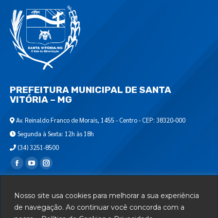
PREFEITURA MUNICIPAL DE SANTA
VITÓRIA – MG
Av. Reinaldo Franco de Morais, 1455 - Centro - CEP: 38320-000
Segunda à Sexta: 12h às 18h
(34) 3251-8500
Encontre-nos em:
Webmail
Nosso site usa cookies para melhorar a sua experiência
Departamento de T.I.
de navegação. Ao continuar você concorda com a