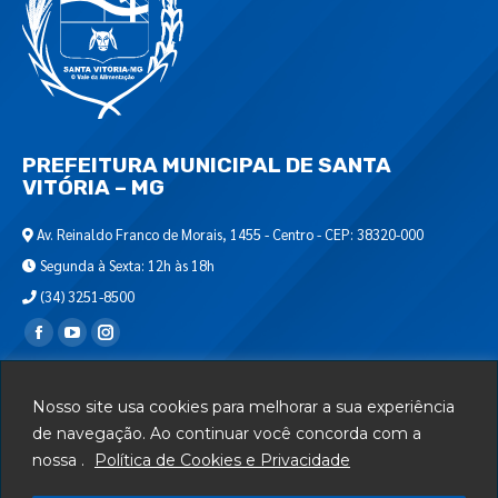
PREFEITURA MUNICIPAL DE SANTA
VITÓRIA – MG
Av. Reinaldo Franco de Morais, 1455 - Centro - CEP: 38320-000
Segunda à Sexta: 12h às 18h
(34) 3251-8500
Encontre-nos em:
Webmail
Nosso site usa cookies para melhorar a sua experiência
Departamento de T.I.
de navegação. Ao continuar você concorda com a
nossa .
Política de Cookies e Privacidade
Serviços