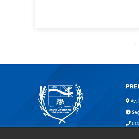
PRE
Av. 
Seg
(34
Encon