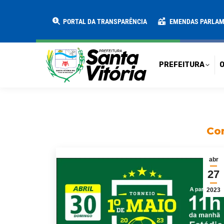
PREFEITURA
O MUNICÍPIO
SECRE
PORTAL DA TRANSPARÊNCIA
EMENDAS PARLA
PREFEITURA
O
Con
abr
27
2023