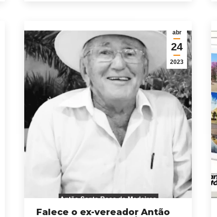
abr
24
2023
Falece o ex-vereador Antão