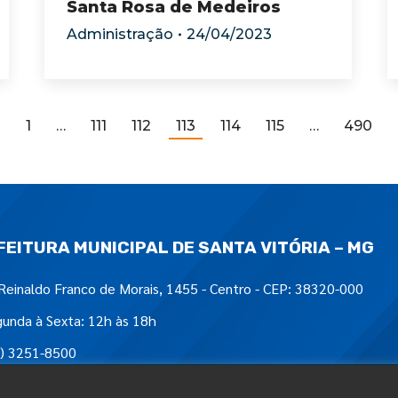
Santa Rosa de Medeiros
Administração
24/04/2023
←
1
…
111
112
113
114
115
…
490
FEITURA MUNICIPAL DE SANTA VITÓRIA – MG
Reinaldo Franco de Morais, 1455 - Centro - CEP: 38320-000
unda à Sexta: 12h às 18h
) 3251-8500
tre-nos em: