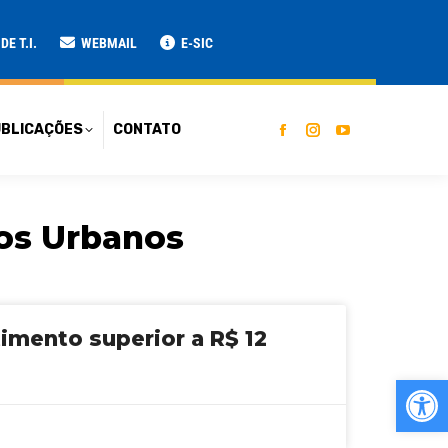
ATO
E T.I.
WEBMAIL
E-SIC
BLICAÇÕES
CONTATO
ços Urbanos
imento superior a R$ 12
Ab