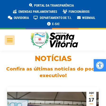
PORTAL DA TRANSPARÊNCIA
EMENDAS PARLAMENTARES
FUNCIONÁRIOS
OUVIDORIA
DEPARTAMENTO DE T.I.
WEBMAIL
E-SIC
NOTÍCIAS
Ab
Confira as últimas notícias do poder
executivo!
ago
17