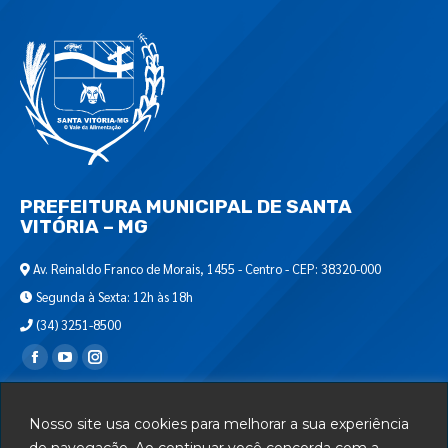
PREFEITURA MUNICIPAL DE SANTA
VITÓRIA – MG
Av. Reinaldo Franco de Morais, 1455 - Centro - CEP: 38320-000
Segunda à Sexta: 12h às 18h
(34) 3251-8500
Encontre-nos em:
Webmail
Nosso site usa cookies para melhorar a sua experiência
Departamento de T.I.
de navegação. Ao continuar você concorda com a