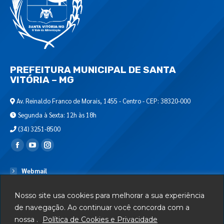
PREFEITURA MUNICIPAL DE SANTA
VITÓRIA – MG
Av. Reinaldo Franco de Morais, 1455 - Centro - CEP: 38320-000
Segunda à Sexta: 12h às 18h
(34) 3251-8500
Encontre-nos em:
Webmail
Departamento de T.I.
Nosso site usa cookies para melhorar a sua experiência
Serviços
de navegação. Ao continuar você concorda com a
nossa .
Política de Cookies e Privacidade
Telefones Úteis