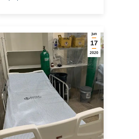
jun
17
2020