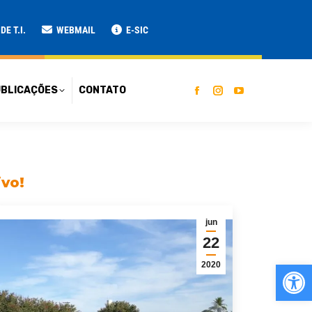
ATO
E T.I.
WEBMAIL
E-SIC
BLICAÇÕES
CONTATO
ivo!
jun
22
Ab
2020