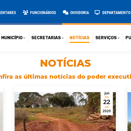
TARIAS
NOTÍCIAS
SERVIÇOS
PUBLICAÇÕES
CONT
MENTARES
FUNCIONÁRIOS
OUVIDORIA
DEPARTAMENTO D
 MUNICÍPIO
SECRETARIAS
NOTÍCIAS
SERVIÇOS
PU
NOTÍCIAS
fira as últimas notícias do poder execut
jun
22
2020