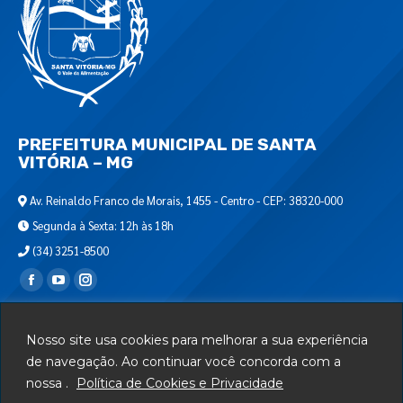
PREFEITURA MUNICIPAL DE SANTA
VITÓRIA – MG
Av. Reinaldo Franco de Morais, 1455 - Centro - CEP: 38320-000
Segunda à Sexta: 12h às 18h
(34) 3251-8500
Encontre-nos em:
Webmail
Nosso site usa cookies para melhorar a sua experiência
Departamento de T.I.
de navegação. Ao continuar você concorda com a
nossa .
Política de Cookies e Privacidade
Serviços