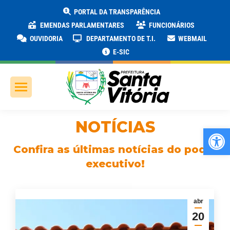
PORTAL DA TRANSPARÊNCIA
EMENDAS PARLAMENTARES
FUNCIONÁRIOS
OUVIDORIA
DEPARTAMENTO DE T.I.
WEBMAIL
E-SIC
NOTÍCIAS
Ab
Confira as últimas notícias do poder
executivo!
abr
20