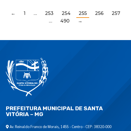
←
1
…
253
254
255
256
257
…
490
→
PREFEITURA MUNICIPAL DE SANTA
VITÓRIA – MG
Av. Reinaldo Franco de Morais, 1455 - Centro - CEP: 38320-000