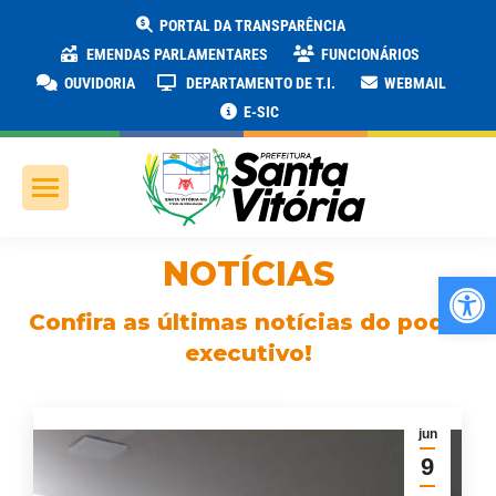
PORTAL DA TRANSPARÊNCIA
EMENDAS PARLAMENTARES
FUNCIONÁRIOS
OUVIDORIA
DEPARTAMENTO DE T.I.
WEBMAIL
E-SIC
NOTÍCIAS
Ab
Confira as últimas notícias do poder
executivo!
jun
9