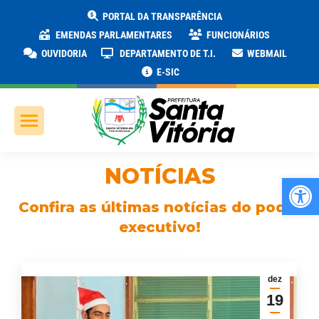
PORTAL DA TRANSPARÊNCIA
EMENDAS PARLAMENTARES
FUNCIONÁRIOS
OUVIDORIA
DEPARTAMENTO DE T.I.
WEBMAIL
E-SIC
NOTÍCIAS
Ab
Confira as últimas notícias do poder
executivo!
dez
19