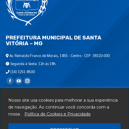
PREFEITURA MUNICIPAL DE SANTA
VITÓRIA – MG
Av. Reinaldo Franco de Morais, 1455 - Centro - CEP: 38320-000
Segunda à Sexta: 12h às 18h
(34) 3251-8500
Encontre-nos em:
Webmail
Nosso site usa cookies para melhorar a sua experiência
Departamento de T.I.
de navegação. Ao continuar você concorda com a
nossa .
Política de Cookies e Privacidade
Serviços
Telefones Úteis