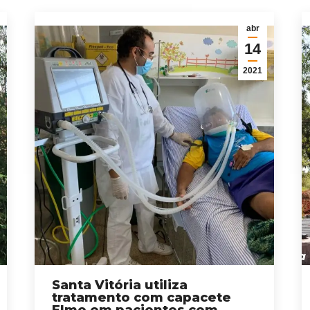
abr
14
2021
Santa Vitória utiliza
tratamento com capacete