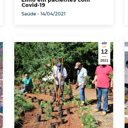
Elmo em pacientes com
Covid-19
Saúde
14/04/2021
abr
12
2021