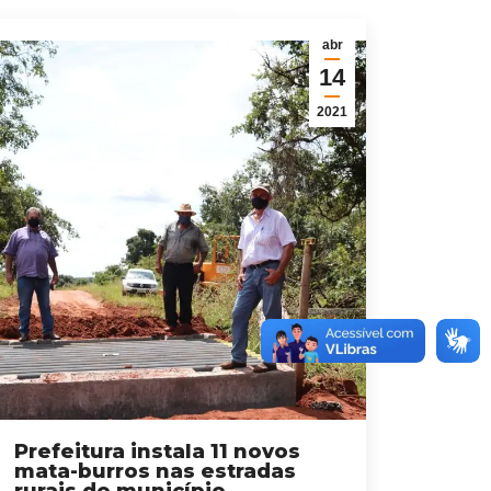
abr
14
2021
Prefeitura instala 11 novos
mata-burros nas estradas