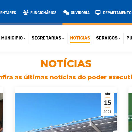
TARIAS
NOTÍCIAS
SERVIÇOS
PUBLICAÇÕES
CONT
MENTARES
FUNCIONÁRIOS
OUVIDORIA
DEPARTAMENTO D
 MUNICÍPIO
SECRETARIAS
NOTÍCIAS
SERVIÇOS
PU
NOTÍCIAS
fira as últimas notícias do poder execut
abr
15
2021