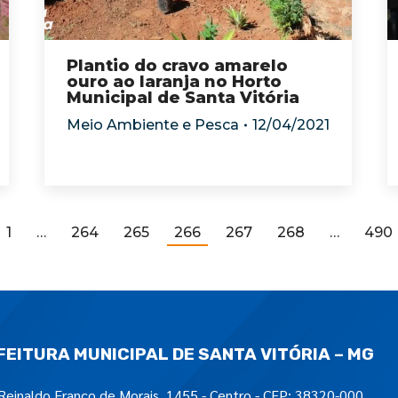
Plantio do cravo amarelo
ouro ao laranja no Horto
Municipal de Santa Vitória
Meio Ambiente e Pesca
12/04/2021
1
…
264
265
266
267
268
…
490
FEITURA MUNICIPAL DE SANTA VITÓRIA – MG
Reinaldo Franco de Morais, 1455 - Centro - CEP: 38320-000