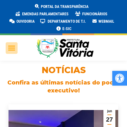
PORTAL DA TRANSPARÊNCIA
EMENDAS PARLAMENTARES
FUNCIONÁRIOS
OUVIDORIA
DEPARTAMENTO DE T.I.
WEBMAIL
E-SIC
NOTÍCIAS
Ab
Confira as últimas notícias do poder
executivo!
jun
27