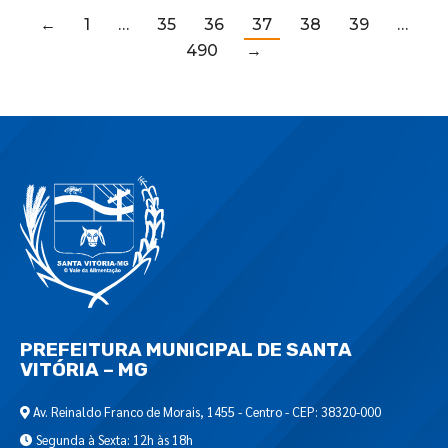
←
1
…
35
36
37
38
39
…
490
→
PREFEITURA MUNICIPAL DE SANTA
VITÓRIA – MG
Av. Reinaldo Franco de Morais, 1455 - Centro - CEP: 38320-000
Segunda à Sexta: 12h às 18h