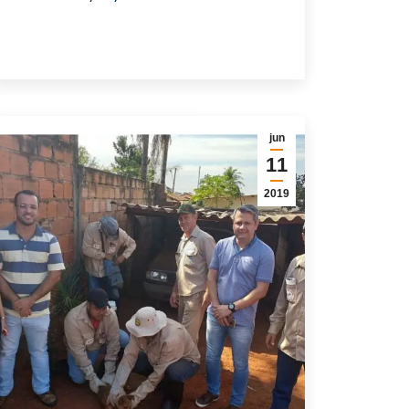
jun
11
2019