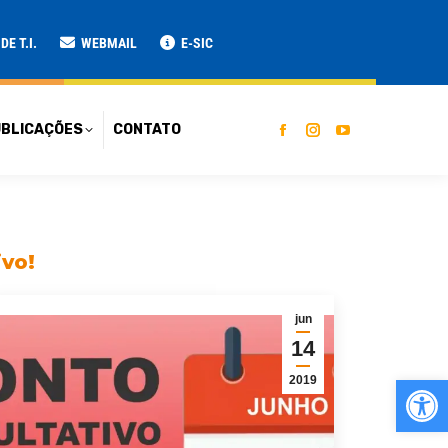
ATO
E T.I.
WEBMAIL
E-SIC
BLICAÇÕES
CONTATO
ivo!
jun
14
Ab
2019