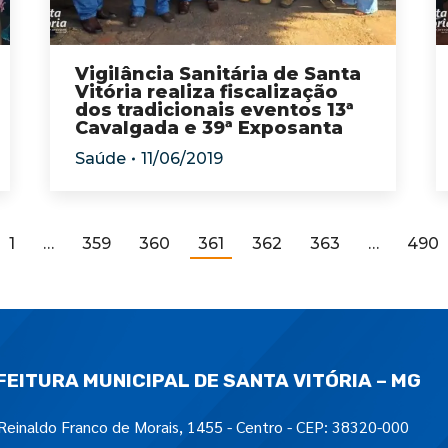
Vigilância Sanitária de Santa
Vitória realiza fiscalização
dos tradicionais eventos 13ª
Cavalgada e 39ª Exposanta
Saúde
11/06/2019
1
…
359
360
361
362
363
…
490
FEITURA MUNICIPAL DE SANTA VITÓRIA – MG
Reinaldo Franco de Morais, 1455 - Centro - CEP: 38320-000