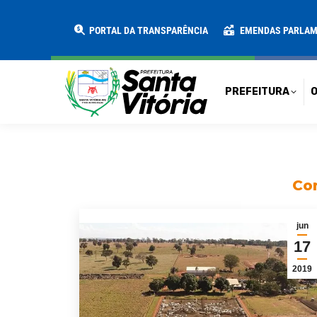
PREFEITURA
O MUNICÍPIO
SECRE
PORTAL DA TRANSPARÊNCIA
EMENDAS PARLA
PREFEITURA
O
Con
jun
17
2019