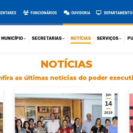
TARIAS
NOTÍCIAS
SERVIÇOS
PUBLICAÇÕES
CONT
MENTARES
FUNCIONÁRIOS
OUVIDORIA
DEPARTAMENTO D
 MUNICÍPIO
SECRETARIAS
NOTÍCIAS
SERVIÇOS
PU
NOTÍCIAS
fira as últimas notícias do poder execut
jun
14
2019