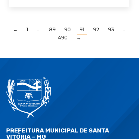
←
1
…
89
90
91
92
93
…
490
→
PREFEITURA MUNICIPAL DE SANTA
VITÓRIA – MG