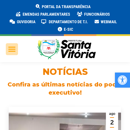
PORTAL DA TRANSPARÊNCIA
EMENDAS PARLAMENTARES
FUNCIONÁRIOS
OUVIDORIA
DEPARTAMENTO DE T.I.
WEBMAIL
E-SIC
NOTÍCIAS
Ab
Confira as últimas notícias do poder
executivo!
ago
2