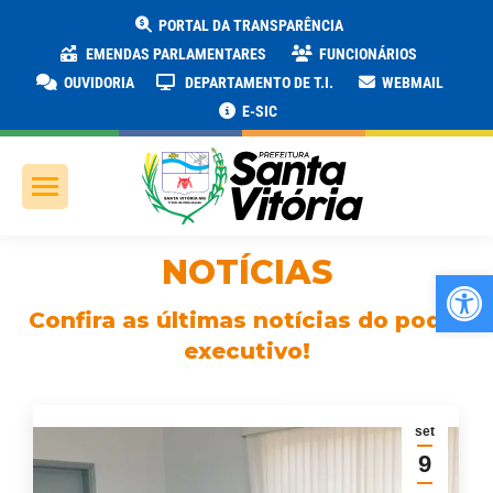
PORTAL DA TRANSPARÊNCIA
EMENDAS PARLAMENTARES
FUNCIONÁRIOS
OUVIDORIA
DEPARTAMENTO DE T.I.
WEBMAIL
E-SIC
NOTÍCIAS
Ab
Confira as últimas notícias do poder
executivo!
set
9