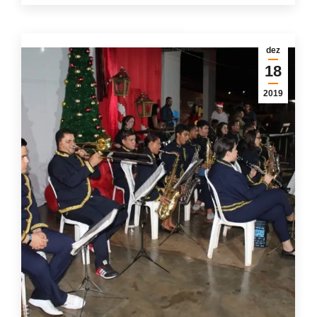
dez
18
2019