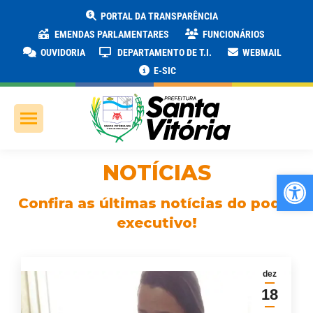
PORTAL DA TRANSPARÊNCIA
EMENDAS PARLAMENTARES
FUNCIONÁRIOS
OUVIDORIA
DEPARTAMENTO DE T.I.
WEBMAIL
E-SIC
NOTÍCIAS
Ab
Confira as últimas notícias do poder
executivo!
dez
18