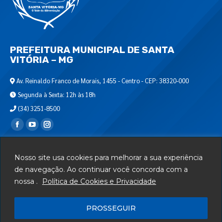
PREFEITURA MUNICIPAL DE SANTA
VITÓRIA – MG
Av. Reinaldo Franco de Morais, 1455 - Centro - CEP: 38320-000
Segunda à Sexta: 12h às 18h
(34) 3251-8500
Encontre-nos em:
Webmail
Nosso site usa cookies para melhorar a sua experiência
Departamento de T.I.
de navegação. Ao continuar você concorda com a
nossa .
Política de Cookies e Privacidade
Serviços
Telefones Úteis
PROSSEGUIR
Mapa do Site