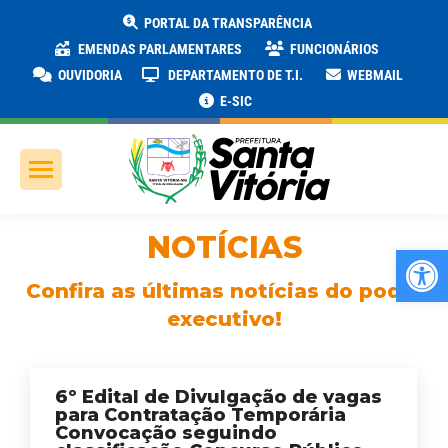
PORTAL DA TRANSPARÊNCIA
EMENDAS PARLAMENTARES
FUNCIONÁRIOS
OUVIDORIA
DEPARTAMENTO DE T.I.
WEBMAIL
E-SIC
NOTÍCIAS
Ab
Confira as últimas notícias do poder
executivo!
6º Edital de Divulgação de vagas
para Contratação Temporária
Convocação seguindo