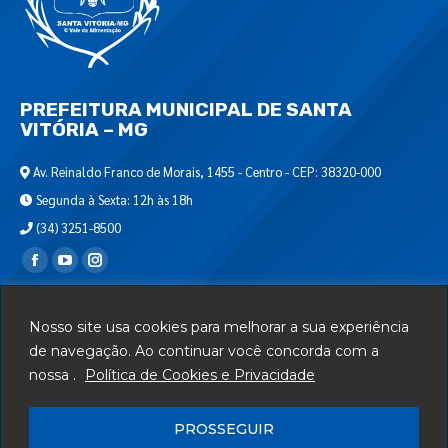
PREFEITURA MUNICIPAL DE SANTA
VITÓRIA – MG
Av. Reinaldo Franco de Morais, 1455 - Centro - CEP: 38320-000
Segunda à Sexta: 12h às 18h
(34) 3251-8500
Encontre-nos em:
Webmail
Nosso site usa cookies para melhorar a sua experiência
Departamento de T.I.
de navegação. Ao continuar você concorda com a
nossa .
Política de Cookies e Privacidade
Serviços
Telefones Úteis
PROSSEGUIR
Mapa do Site