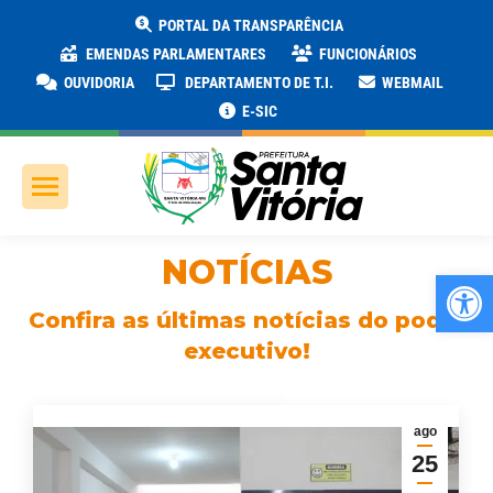
PORTAL DA TRANSPARÊNCIA
EMENDAS PARLAMENTARES
FUNCIONÁRIOS
OUVIDORIA
DEPARTAMENTO DE T.I.
WEBMAIL
E-SIC
NOTÍCIAS
Ab
Confira as últimas notícias do poder
executivo!
ago
25