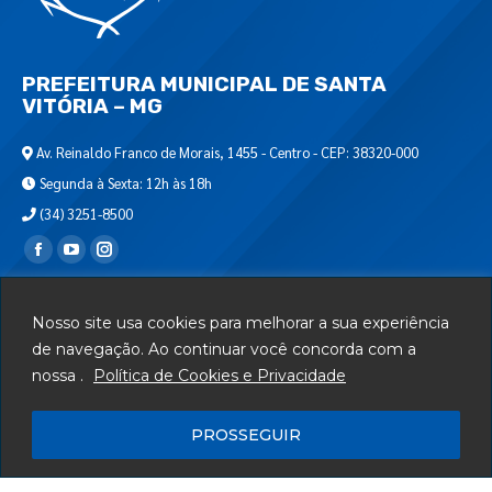
PREFEITURA MUNICIPAL DE SANTA
VITÓRIA – MG
Av. Reinaldo Franco de Morais, 1455 - Centro - CEP: 38320-000
Segunda à Sexta: 12h às 18h
(34) 3251-8500
Encontre-nos em:
Webmail
Nosso site usa cookies para melhorar a sua experiência
Departamento de T.I.
de navegação. Ao continuar você concorda com a
nossa .
Política de Cookies e Privacidade
Serviços
Telefones Úteis
PROSSEGUIR
Mapa do Site