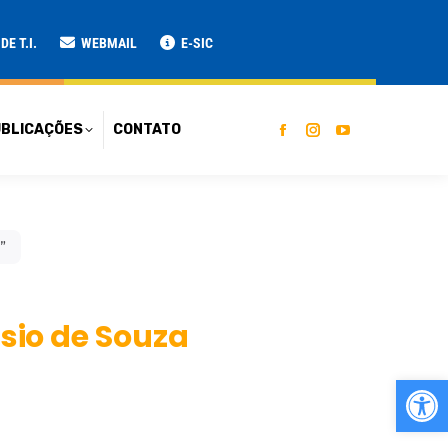
ATO
E T.I.
WEBMAIL
E-SIC
BLICAÇÕES
CONTATO
”
ísio de Souza
Ab