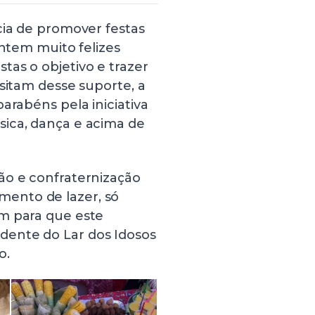
cia de promover festas
entem muito felizes
as o objetivo e trazer
ssitam desse suporte, a
arabéns pela iniciativa
ica, dança e acima de
ão e confraternização
ento de lazer, só
m para que este
dente do Lar dos Idosos
o.