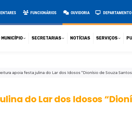
TARIAS
NOTÍCIAS
SERVIÇOS
PUBLICAÇÕES
CONT
MENTARES
FUNCIONÁRIOS
OUVIDORIA
DEPARTAMENTO D
 MUNICÍPIO
SECRETARIAS
NOTÍCIAS
SERVIÇOS
PU
eitura apoia festa julina do Lar dos Idosos “Dionísio de Souza Santos
julina do Lar dos Idosos “Dion