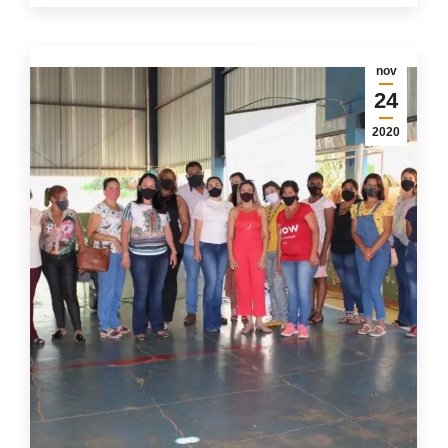
nov
24
2020