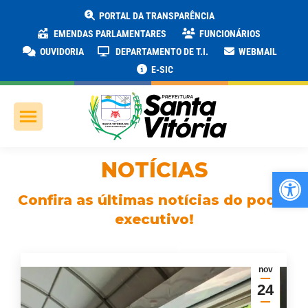
PORTAL DA TRANSPARÊNCIA
EMENDAS PARLAMENTARES
FUNCIONÁRIOS
OUVIDORIA
DEPARTAMENTO DE T.I.
WEBMAIL
E-SIC
NOTÍCIAS
Ab
Confira as últimas notícias do poder
executivo!
nov
24