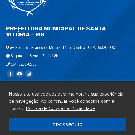
PREFEITURA MUNICIPAL DE SANTA
VITÓRIA – MG
Av. Reinaldo Franco de Morais, 1455 - Centro - CEP: 38320-000
Segunda à Sexta: 12h às 18h
(34) 3251-8500
Encontre-nos em:
Webmail
Nosso site usa cookies para melhorar a sua experiência
Departamento de T.I.
de navegação. Ao continuar você concorda com a
nossa .
Política de Cookies e Privacidade
Serviços
Telefones Úteis
PROSSEGUIR
Mapa do Site