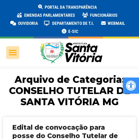
PORTAL DA TRANSPARÊNCIA
EMENDAS PARLAMENTARES
FUNCIONÁRIOS
OUVIDORIA
DEPARTAMENTO DE T.I.
WEBMAIL
E-SIC
Arquivo de Categoria:
Ab
CONSELHO TUTELAR DE
SANTA VITÓRIA MG
Edital de convocação para
posse do Conselho Tutelar de