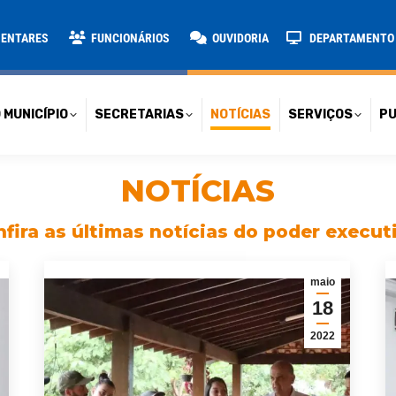
TARIAS
NOTÍCIAS
SERVIÇOS
PUBLICAÇÕES
CONT
MENTARES
FUNCIONÁRIOS
OUVIDORIA
DEPARTAMENTO D
 MUNICÍPIO
SECRETARIAS
NOTÍCIAS
SERVIÇOS
PU
NOTÍCIAS
fira as últimas notícias do poder execut
maio
18
2022