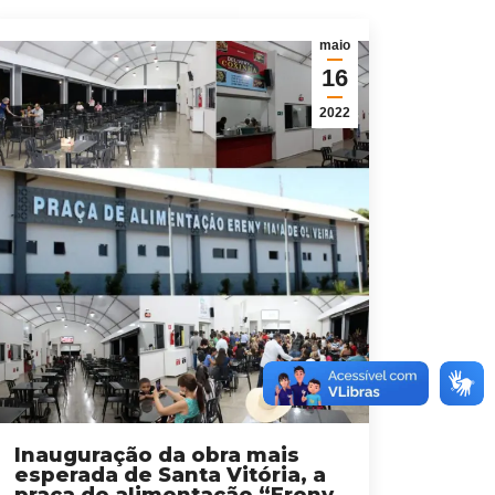
maio
16
2022
Inauguração da obra mais
esperada de Santa Vitória, a