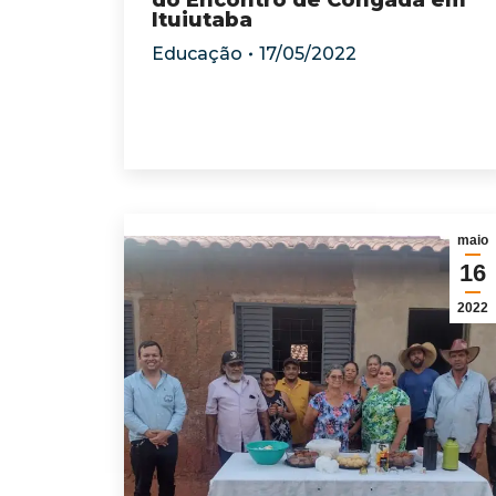
do Encontro de Congada em
Ituiutaba
Educação
17/05/2022
maio
16
2022