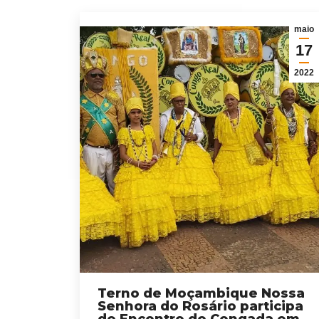
maio
17
2022
Terno de Moçambique Nossa
Senhora do Rosário participa