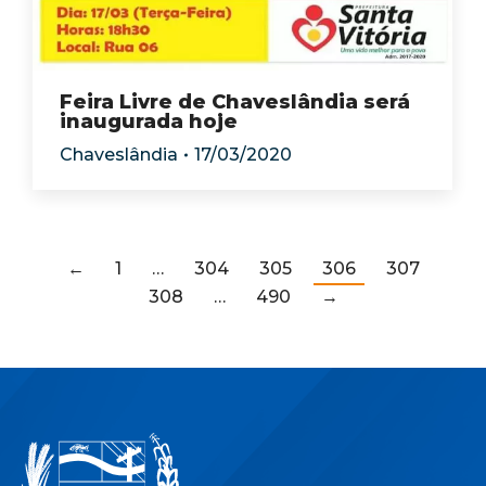
Feira Livre de Chaveslândia será
inaugurada hoje
Chaveslândia
17/03/2020
←
1
…
304
305
306
307
308
…
490
→