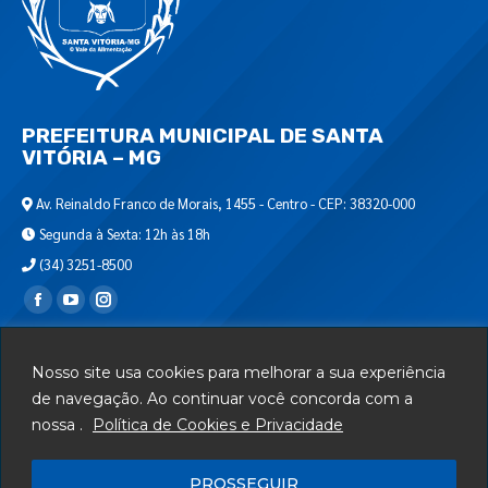
PREFEITURA MUNICIPAL DE SANTA
VITÓRIA – MG
Av. Reinaldo Franco de Morais, 1455 - Centro - CEP: 38320-000
Segunda à Sexta: 12h às 18h
(34) 3251-8500
Encontre-nos em:
Webmail
Nosso site usa cookies para melhorar a sua experiência
Departamento de T.I.
de navegação. Ao continuar você concorda com a
nossa .
Política de Cookies e Privacidade
Serviços
Telefones Úteis
PROSSEGUIR