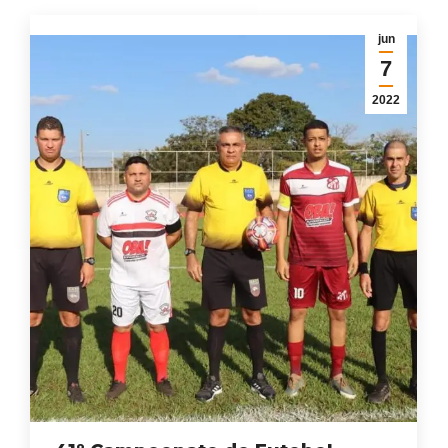
jun
7
2022