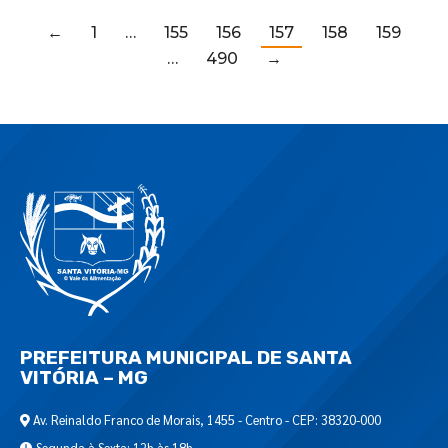
←
1
…
155
156
157
158
159
…
490
→
PREFEITURA MUNICIPAL DE SANTA
VITÓRIA – MG
Av. Reinaldo Franco de Morais, 1455 - Centro - CEP: 38320-000
Segunda à Sexta: 12h às 18h