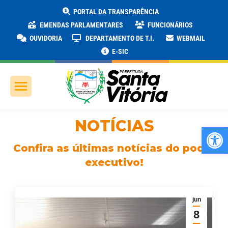
PORTAL DA TRANSPARÊNCIA
EMENDAS PARLAMENTARES
FUNCIONÁRIOS
OUVIDORIA
DEPARTAMENTO DE T.I.
WEBMAIL
E-SIC
NOTÍCIAS
Ab
Confira as últimas notícias do poder
executivo!
jun
8