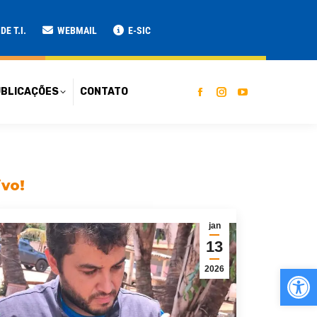
ATO
E T.I.
WEBMAIL
E-SIC
BLICAÇÕES
CONTATO
ivo!
jan
13
Ab
2026