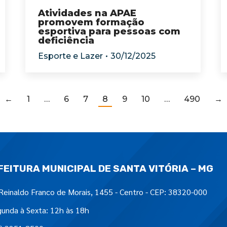
Atividades na APAE
promovem formação
esportiva para pessoas com
deficiência
Esporte e Lazer
30/12/2025
←
1
…
6
7
8
9
10
…
490
→
FEITURA MUNICIPAL DE SANTA VITÓRIA – MG
Reinaldo Franco de Morais, 1455 - Centro - CEP: 38320-000
unda à Sexta: 12h às 18h