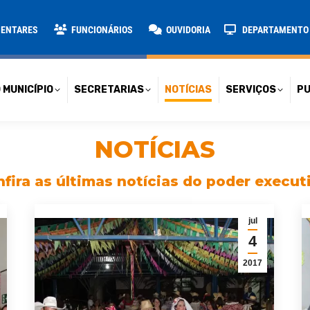
TARIAS
NOTÍCIAS
SERVIÇOS
PUBLICAÇÕES
CONT
MENTARES
FUNCIONÁRIOS
OUVIDORIA
DEPARTAMENTO D
 MUNICÍPIO
SECRETARIAS
NOTÍCIAS
SERVIÇOS
PU
NOTÍCIAS
fira as últimas notícias do poder execut
jul
4
2017