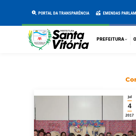
PREFEITURA
O MUNICÍPIO
SECRE
PORTAL DA TRANSPARÊNCIA
EMENDAS PARLA
PREFEITURA
O
Con
jul
4
2017