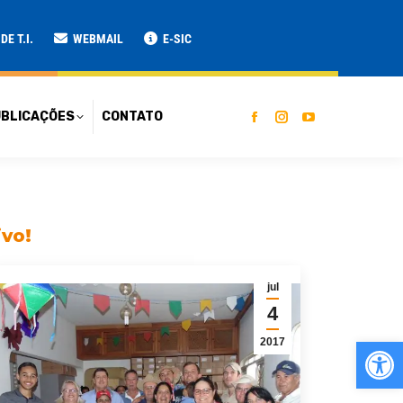
ATO
E T.I.
WEBMAIL
E-SIC
BLICAÇÕES
CONTATO
ivo!
jul
4
Ab
2017