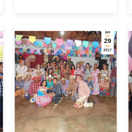
jun
29
2017