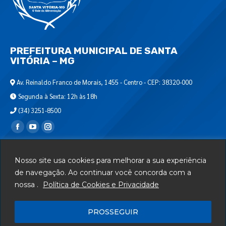
PREFEITURA MUNICIPAL DE SANTA
VITÓRIA – MG
Av. Reinaldo Franco de Morais, 1455 - Centro - CEP: 38320-000
Segunda à Sexta: 12h às 18h
(34) 3251-8500
Encontre-nos em:
Webmail
Nosso site usa cookies para melhorar a sua experiência
Departamento de T.I.
de navegação. Ao continuar você concorda com a
nossa .
Política de Cookies e Privacidade
Serviços
Telefones Úteis
PROSSEGUIR
Mapa do Site