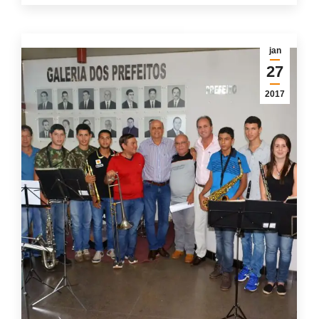
jan
27
2017