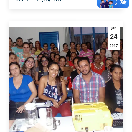
jan
24
2017