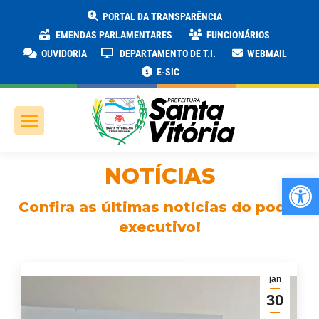
PORTAL DA TRANSPARÊNCIA
EMENDAS PARLAMENTARES
FUNCIONÁRIOS
OUVIDORIA
DEPARTAMENTO DE T.I.
WEBMAIL
E-SIC
NOTÍCIAS
Ab
Confira as últimas notícias do poder
executivo!
jan
30