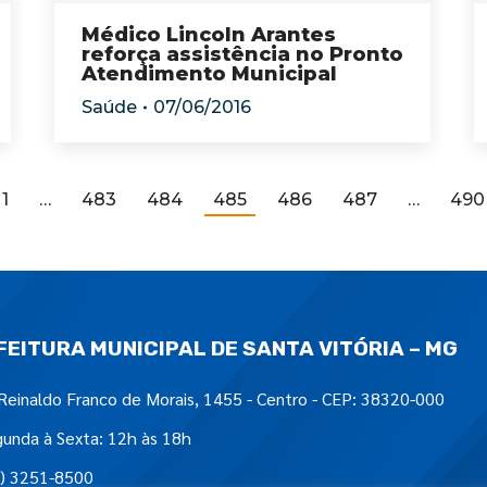
Médico Lincoln Arantes
reforça assistência no Pronto
Atendimento Municipal
Saúde
07/06/2016
1
…
483
484
485
486
487
…
490
FEITURA MUNICIPAL DE SANTA VITÓRIA – MG
Reinaldo Franco de Morais, 1455 - Centro - CEP: 38320-000
unda à Sexta: 12h às 18h
) 3251-8500