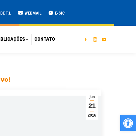
ATO
E T.I.
WEBMAIL
E-SIC
BLICAÇÕES
CONTATO
ivo!
jun
21
Ab
2016