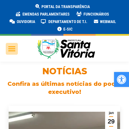
PORTAL DA TRANSPARÊNCIA
EMENDAS PARLAMENTARES
FUNCIONÁRIOS
OUVIDORIA
DEPARTAMENTO DE T.I.
WEBMAIL
E-SIC
NOTÍCIAS
Ab
Confira as últimas notícias do poder
executivo!
jan
29