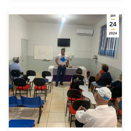
jan
24
2024