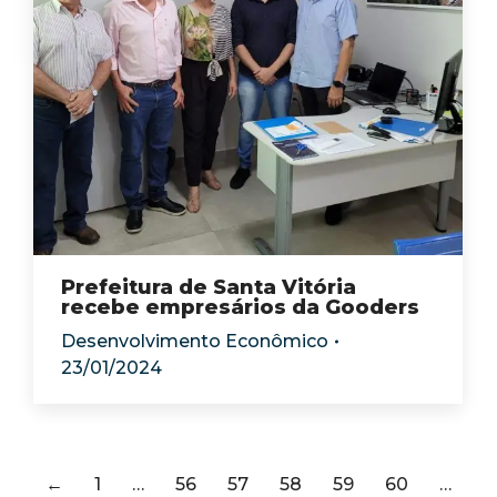
Prefeitura de Santa Vitória
recebe empresários da Gooders
Desenvolvimento Econômico
23/01/2024
←
1
…
56
57
58
59
60
…