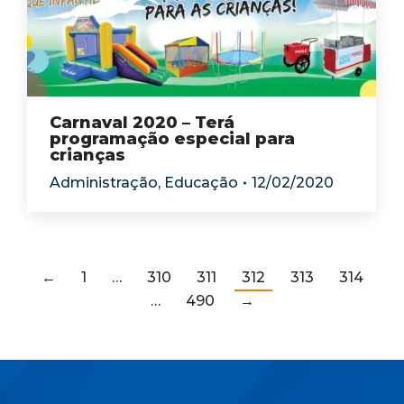
Carnaval 2020 – Terá
programação especial para
crianças
Administração
,
Educação
12/02/2020
←
1
…
310
311
312
313
314
…
490
→