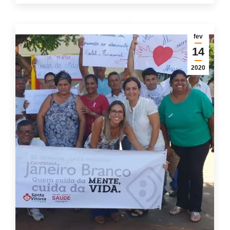
fev
14
2020