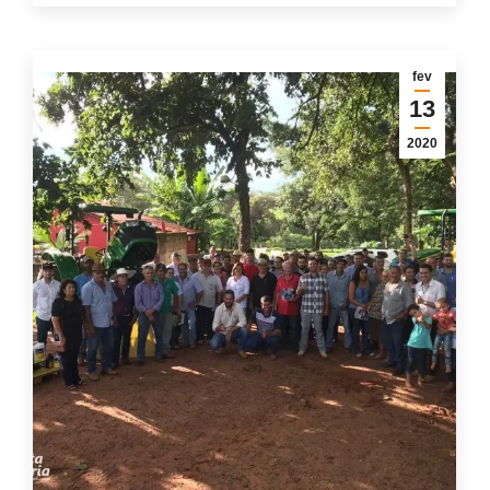
fev
13
2020