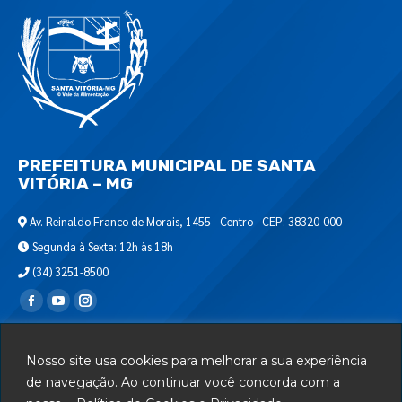
PREFEITURA MUNICIPAL DE SANTA
VITÓRIA – MG
Av. Reinaldo Franco de Morais, 1455 - Centro - CEP: 38320-000
Segunda à Sexta: 12h às 18h
(34) 3251-8500
Encontre-nos em:
Webmail
Nosso site usa cookies para melhorar a sua experiência
Departamento de T.I.
de navegação. Ao continuar você concorda com a