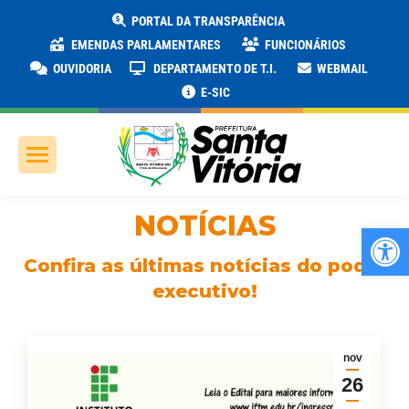
PORTAL DA TRANSPARÊNCIA
EMENDAS PARLAMENTARES
FUNCIONÁRIOS
OUVIDORIA
DEPARTAMENTO DE T.I.
WEBMAIL
E-SIC
NOTÍCIAS
Ab
Confira as últimas notícias do poder
executivo!
nov
26