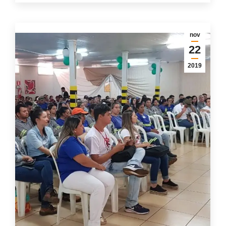
nov
22
2019