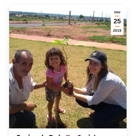
nov
25
2019