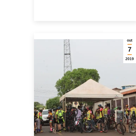
out
7
2019