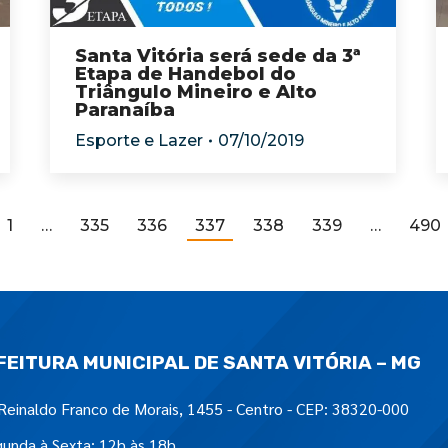
Santa Vitória será sede da 3ª
Etapa de Handebol do
Triângulo Mineiro e Alto
Paranaíba
Esporte e Lazer
07/10/2019
1
…
335
336
337
338
339
…
490
FEITURA MUNICIPAL DE SANTA VITÓRIA – MG
Reinaldo Franco de Morais, 1455 - Centro - CEP: 38320-000
unda à Sexta: 12h às 18h