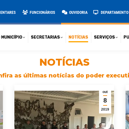
TARIAS
NOTÍCIAS
SERVIÇOS
PUBLICAÇÕES
CONT
MENTARES
FUNCIONÁRIOS
OUVIDORIA
DEPARTAMENTO D
 MUNICÍPIO
SECRETARIAS
NOTÍCIAS
SERVIÇOS
PU
NOTÍCIAS
fira as últimas notícias do poder execut
out
8
2019