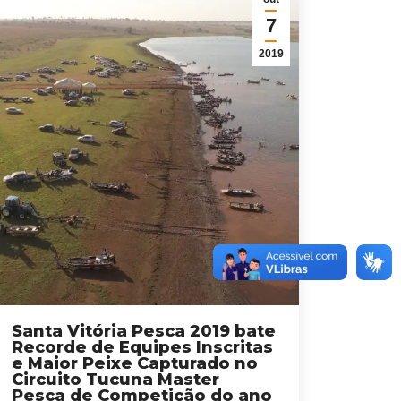
7
2019
Santa Vitória Pesca 2019 bate
Recorde de Equipes Inscritas
e Maior Peixe Capturado no
Circuito Tucuna Master
Pesca de Competição do ano