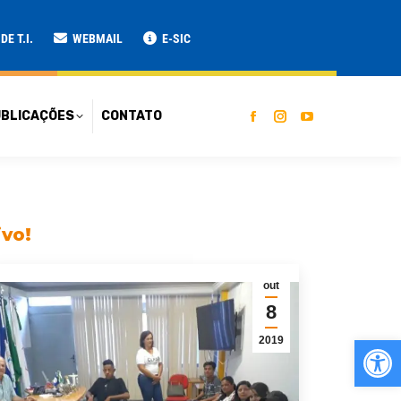
ATO
E T.I.
WEBMAIL
E-SIC
BLICAÇÕES
CONTATO
ivo!
out
8
Ab
2019