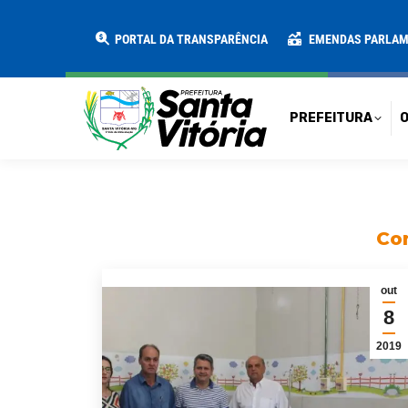
PREFEITURA
O MUNICÍPIO
SECRE
PORTAL DA TRANSPARÊNCIA
EMENDAS PARLA
PREFEITURA
O
Con
out
8
2019