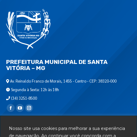
PREFEITURA MUNICIPAL DE SANTA
VITÓRIA – MG
Av. Reinaldo Franco de Morais, 1455 - Centro - CEP: 38320-000
Segunda à Sexta: 12h às 18h
(34) 3251-8500
Encontre-nos em:
Webmail
Nosso site usa cookies para melhorar a sua experiência
Departamento de T.I.
de navegação. Ao continuar você concorda com a