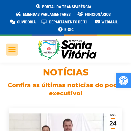
PORTAL DA TRANSPARÊNCIA
EMENDAS PARLAMENTARES
FUNCIONÁRIOS
OUVIDORIA
DEPARTAMENTO DE T.I.
WEBMAIL
E-SIC
NOTÍCIAS
Ab
Confira as últimas notícias do poder
executivo!
set
24