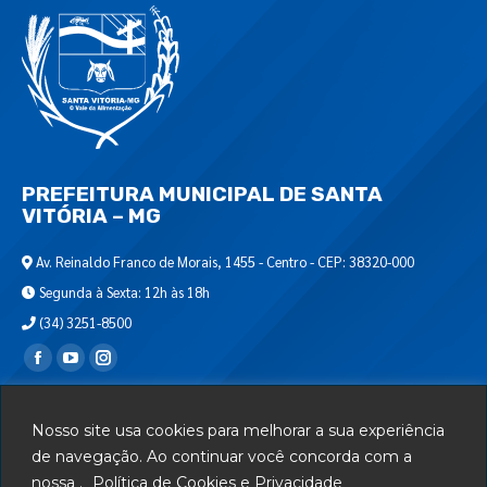
PREFEITURA MUNICIPAL DE SANTA
VITÓRIA – MG
Av. Reinaldo Franco de Morais, 1455 - Centro - CEP: 38320-000
Segunda à Sexta: 12h às 18h
(34) 3251-8500
Encontre-nos em:
Webmail
Nosso site usa cookies para melhorar a sua experiência
Departamento de T.I.
de navegação. Ao continuar você concorda com a
nossa .
Política de Cookies e Privacidade