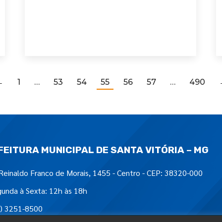
←
1
…
53
54
55
56
57
…
490
FEITURA MUNICIPAL DE SANTA VITÓRIA – MG
Reinaldo Franco de Morais, 1455 - Centro - CEP: 38320-000
unda à Sexta: 12h às 18h
) 3251-8500