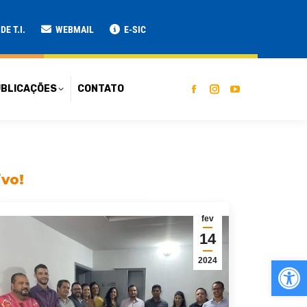
ATO
E T.I.
WEBMAIL
E-SIC
BLICAÇÕES
CONTATO
ivo!
fev
14
Ab
2024