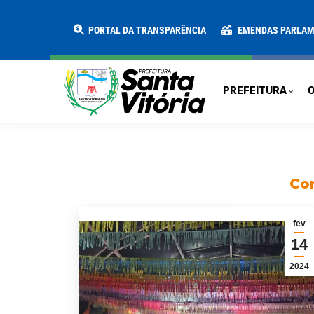
PREFEITURA
O MUNICÍPIO
SECRE
PORTAL DA TRANSPARÊNCIA
EMENDAS PARLA
PREFEITURA
O
Con
fev
14
2024