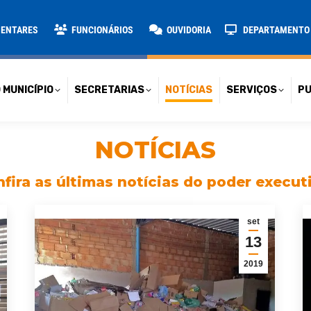
TARIAS
NOTÍCIAS
SERVIÇOS
PUBLICAÇÕES
CONT
MENTARES
FUNCIONÁRIOS
OUVIDORIA
DEPARTAMENTO D
 MUNICÍPIO
SECRETARIAS
NOTÍCIAS
SERVIÇOS
PU
NOTÍCIAS
fira as últimas notícias do poder execut
set
13
2019