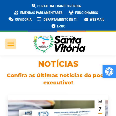
PORTAL DA TRANSPARÊNCIA
EMENDAS PARLAMENTARES
FUNCIONÁRIOS
OUVIDORIA
DEPARTAMENTO DE T.I.
WEBMAIL
E-SIC
NOTÍCIAS
Ab
Confira as últimas notícias do poder
executivo!
jul
7