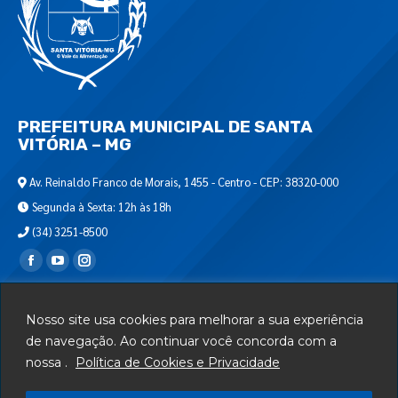
PREFEITURA MUNICIPAL DE SANTA
VITÓRIA – MG
Av. Reinaldo Franco de Morais, 1455 - Centro - CEP: 38320-000
Segunda à Sexta: 12h às 18h
(34) 3251-8500
Encontre-nos em:
Webmail
Nosso site usa cookies para melhorar a sua experiência
Departamento de T.I.
de navegação. Ao continuar você concorda com a
nossa .
Política de Cookies e Privacidade
Serviços
Telefones Úteis